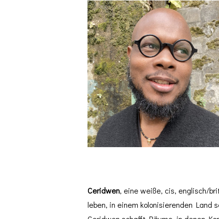
Ceridwen
, eine weiße, cis, englisch/bri
leben, in einem kolonisierenden Land soz
Ceridwen schafft Räume, in denen Kon