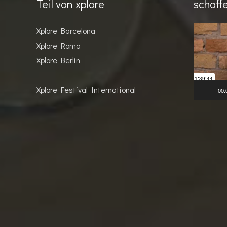
Teil von xplore
schaff
Video-
Xplore Barcelona
Player
Xplore Roma
Xplore Berlin
Xplore Festival International
00: