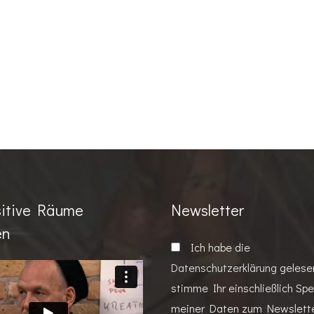
itive Räume
Newsletter
en
Ich habe die
Datenschutzerklärung
gelese
stimme Ihr einschließlich Sp
meiner Daten zum Newslett