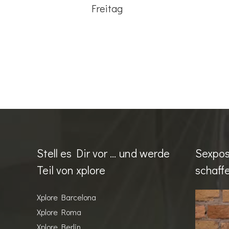
Freitag
Beitrags-
Navigation
Stell es Dir vor … und werde
Sexpos
Teil von xplore
schaff
Video-
Xplore Barcelona
Player
Xplore Roma
Xplore Berlin