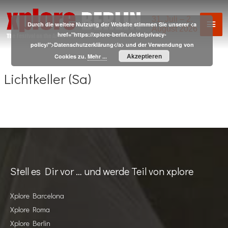
Zum
31. Juli – 2.
Hau
Inhalt
Durch die weitere Nutzung der Website stimmen Sie unserer <a
August 2026
springen
href="https://xplore-berlin.de/de/privacy-
policy/">Datenschutzerklärung</a> und der Verwendung von
Akzeptieren
Cookies zu.
Mehr ...
Lichtkeller (Sa)
Beitrags-
Navigation
Stell es Dir vor … und werde Teil von xplore
Xplore Barcelona
Xplore Roma
Xplore Berlin