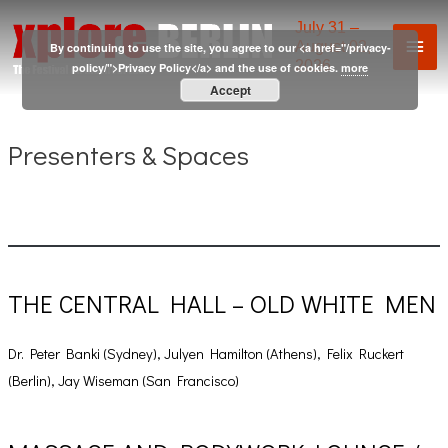
Skip
July 31 –
Mai
to
August 02,
By continuing to use the site, you agree to our <a href="/privacy-
2026
content
policy/">Privacy Policy</a> and the use of cookies.
more
Men
Accept
Presenters & Spaces
THE CENTRAL HALL – OLD WHITE MEN
Dr. Peter Banki (Sydney), Julyen Hamilton (Athens), Felix Ruckert
(Berlin), Jay Wiseman (San Francisco)